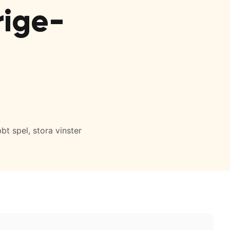
rige-
t spel, stora vinster