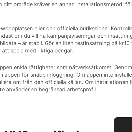
ditt område kräver en annan installationsmetod; föl
-webbplatsen eller den officiella butikssidan. Kontr
endast om du vill ha kampanjaviseringar och insättning
obildata – är stabil. Gör en liten testinsättning på kr10 
att spela med riktiga pengar.
r appen enkla rättigheter som nätverksåtkomst. Geno
 i appen för snabb inloggning. Om appen inte installe
lera om från den officiella källan. Om installationen
inte använder en begränsad arbetsprofil.