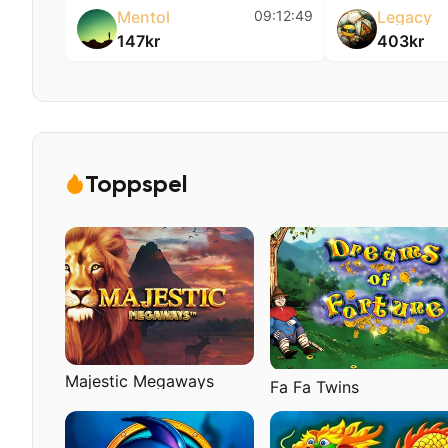
Mentol
Mannequin
09:12:55
Nyckelegenskaper
147kr
443kr
Toppspel
Majestic Megaways
Fa Fa Twins