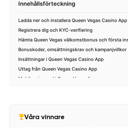
Innehållsförteckning
Ladda ner och installera Queen Vegas Casino App
Registrera dig och KYC-verifiering
Hämta Queen Vegas välkomstbonus och första in
Bonuskoder, omsättningskrav och kampanjvillkor
Insättningar i Queen Vegas Casino App
Uttag från Queen Vegas Casino App
Mobilcasinospel i Queen Vegas App
Slots
Live Casino
Bordspel
Våra vinnare
VIP-erbjudanden, cashback och löpande kampanje
Säkerhet, kryptering och kontroller för ansvarsful