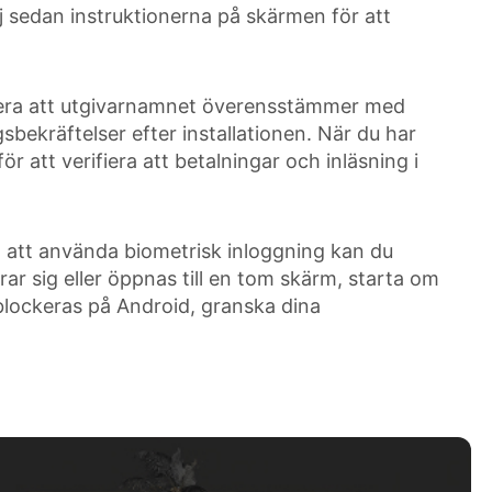
j sedan instruktionerna på skärmen för att
ollera att utgivarnamnet överensstämmer med
sbekräftelser efter installationen. När du har
för att verifiera att betalningar och inläsning i
m att använda biometrisk inloggning kan du
rar sig eller öppnas till en tom skärm, starta om
 blockeras på Android, granska dina