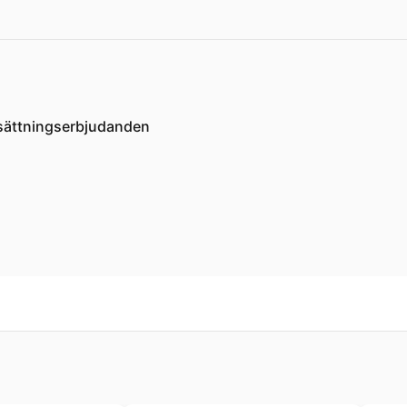
sättningserbjudanden
r i appen
lt spelande