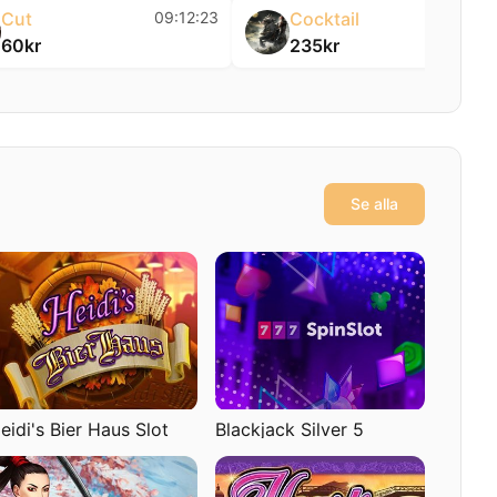
Stuart
09:12:34
Cut
09:12:
94kr
60kr
Se alla
eidi's Bier Haus Slot
Blackjack Silver 5