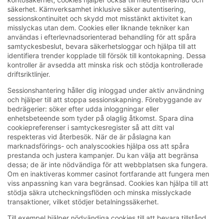
säkerhet. Kärnverksamhet inklusive säker autentisering,
sessionskontinuitet och skydd mot misstänkt aktivitet kan
misslyckas utan dem. Cookies eller liknande tekniker kan
användas i efterlevnadsorienterad behandling för att spåra
samtyckesbeslut, bevara säkerhetsloggar och hjälpa till att
identifiera trender kopplade till försök till kontokapning. Dessa
kontroller är avsedda att minska risk och stödja kontrollerade
driftsriktlinjer.
Sessionshantering håller dig inloggad under aktiv användning
och hjälper till att stoppa sessionskapning. Förebyggande av
bedrägerier: söker efter udda inloggningar eller
enhetsbeteende som tyder på olaglig åtkomst. Spara dina
cookiepreferenser i samtyckesregister så att ditt val
respekteras vid återbesök. När de är påslagna kan
marknadsförings- och analyscookies hjälpa oss att spåra
prestanda och justera kampanjer. Du kan välja att begränsa
dessa; de är inte nödvändiga för att webbplatsen ska fungera.
Om en inaktiveras kommer casinot fortfarande att fungera men
viss anpassning kan vara begränsad. Cookies kan hjälpa till att
stödja säkra utcheckningsflöden och minska misslyckade
transaktioner, vilket stödjer betalningssäkerhet.
Till exempel hjälper nödvändiga cookies till att bevara tillstånd