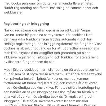
med cookiesessioner om du tänker använda flera enheter,
slutför registrering och första insättning på samma enhet och
webbläsare.
Registrering och inloggning
När du registrerar dig eller loggar in på ett Queen Vegas
Casino-konto hjälper dina samtyckesval för cookies till att
definiera vilka funktioner som laddas automatiskt och hur
smidigt registrerings- och inloggningsformulären fungerar. Vissa
cookies är absolut nödvändiga för att upprätthålla sessionens
stabilitet, skydda dina uppgifter och garantera att sidor
inklusive registrering, inloggning och funktion för återställning
av lösenord fungerar som de ska.
Med hjälp av cookiebannern eller panelen på webbplatsen kan
du när som helst styra dessa alternativ. Att ändra ditt samtycke
kan påverka bekvämlighetsfunktioner, men du kommer
fortfarande att kunna registrera dig och komma åt ditt konto
med nödvändiga cookies aktiva. För att slutföra kontoöppning
och behålla en säker inloggningssession måste du förstå hur
dina val påverkar nödvändiga cookies för registrering och
inloggning. De stödjer säkerhetskontroller som minskar
bedrägliga åtkomstförsök, hjälper till med formulärinlämning,