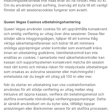
insättningsbekräftelse inte visas efter att ha försökt med 50 kr.
Om du använder privat surfning, överväg att byta till ett vanligt
fönster så att sessionscookies fungerar som avsett.
Queen Vegas Casinos utbetalningshantering
Queen Vegas använder cookies för att upprätthålla konsekvent
och smidig verifiering av uttag över dina sessioner. Dessa filer
stödjer säkra inloggningslägen, hjälper till att komma ihåg
viktiga säkerhetspreferenser och bidrar till att minimera
onödiga upprepningar under kontroller som eventuellt krävs
innan en utbetalning godkänns. Identitetskontroll kan inte
ersättas av cookies. I samarbete med säkerhetskontroller kan
kassan och supportsystemen konsekvent matcha din session
med rätt konto och minska risken för misslyckade utbetalningar
som orsakas av avbrutna sessioner eller matchningsfel i
enhetsdata när du begär ett uttag på 100 kr eller mer.
När du startar en utbetalning kan viss cookieinformation
användas för att stödja verifiering av uttag mellan steg
inklusive att öppna kassan, verifiera din betalningsmetod och
slutföra eventuella nödvändiga verifieringsuppmaningar. Detta
är särskilt användbart om du byter sida, tillfälligt tappar
anslutningen eller återkommer senare för att slutföra processen.