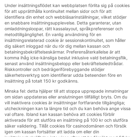
Under insättningsflödet kan webbplatsen förlita sig på cookies
för att upprätthålla kontinuitet mellan sidor och för att
identifiera din enhet och webbläsarinställningar, vilket stödjer
en snabbare insättningsupplevelse. Detta garanterar, utan
omladdningsloopar, rätt kassalayout, språkpreferenser och
metodtillgänglighet. En vanlig användning för en
insättningsrelaterad cookie är sessionskontinuitet, som håller
dig säkert inloggad när du rör dig mellan kassan och
betalningsbekräftelseskärmar. Preferensåterkallelse är att
komma ihåg icke-känsliga beslut inklusive vald betalningsflik,
senast använd insättningsbelopp eller bekräftelseledtrådar.
Riskkontroller och bedrägeriförebyggande stödjer
säkerhetsverktyg som identifierar udda beteenden före en
insättning på totalt 150 kr godkänns.
Minska fel: detta hjälper till att stoppa upprepade inmatningar
om sidan uppdateras eller anslutningen tillfälligt bryts. Om du
vill inaktivera cookies är insättningar fortfarande tillgängliga;
utcheckningen kan ta längre tid och du kan behöva ange vissa
val oftare. Ibland kan kassan behöva att cookies förblir
aktiverade för att slutföra en insättning på 100 kr och slutföra
säker validering. Tillåt cookies för casinodomänen och försök
igen om kassan fortsätter att ladda om eller din