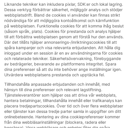
Liknande tekniker kan inkludera pixlar, SDK:er och lokal lagring.
Dessa verktyg förbättrar säkerhet, möjliggör analys och stödjer
webbplatsdrift. Bland de cookies vi använder kan finnas strikt
nödvändiga för att möjliggöra kontoåtkomst och kärnfunktion
på webbplatsen. Funktionella cookies för att komma ihåg beslut
(såsom språk, plats). Cookies för prestanda och analys hjälper
till att förbättra webbplatsen genom att förstå hur den används.
Där det tillåts hjälper annonserings-/inriktningscookies till att
spåra kampanjer och visa relevanta erbjudanden. Att hålla dig
inloggad under en session är en av användningarna för cookies
och relaterade tekniker. Säkerhetsövervakning, förebyggande
av bedrägerier, bevarande av plattformens integritet. Spara
dina preferenser så att du inte behöver ange inställningar igen.
Utvärdera webbplatsens prestanda och upptäcka fel.
Tillhandahålla anpassade erbjudanden och innehåll, med
hänsyn till dina preferenser och relevant lagstiftning.
Tjänsteleverantörer som hjälper oss att driva vår webbplats,
hantera betalningar, tillhandahålla innehåll eller trafikanalys kan
placera tredjepartscookies. Över tid och över flera webbplatser
eller tjänster kan dessa tredje parter samla in uppgifter om ditt
onlinebeteende. Hantering av dina cookiepreferenser kommer
från dina webbläsarinställningar (blockera, radera eller
begränsa). Vissa webbläsare och enheter låter dig spåra