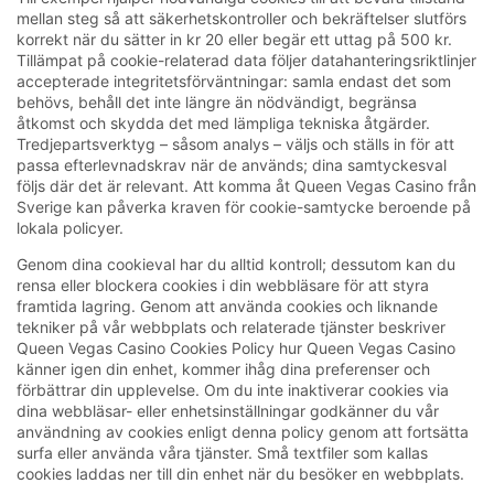
mellan steg så att säkerhetskontroller och bekräftelser slutförs
korrekt när du sätter in kr 20 eller begär ett uttag på 500 kr.
Tillämpat på cookie-relaterad data följer datahanteringsriktlinjer
accepterade integritetsförväntningar: samla endast det som
behövs, behåll det inte längre än nödvändigt, begränsa
åtkomst och skydda det med lämpliga tekniska åtgärder.
Tredjepartsverktyg – såsom analys – väljs och ställs in för att
passa efterlevnadskrav när de används; dina samtyckesval
följs där det är relevant. Att komma åt Queen Vegas Casino från
Sverige kan påverka kraven för cookie-samtycke beroende på
lokala policyer.
Genom dina cookieval har du alltid kontroll; dessutom kan du
rensa eller blockera cookies i din webbläsare för att styra
framtida lagring. Genom att använda cookies och liknande
tekniker på vår webbplats och relaterade tjänster beskriver
Queen Vegas Casino Cookies Policy hur Queen Vegas Casino
känner igen din enhet, kommer ihåg dina preferenser och
förbättrar din upplevelse. Om du inte inaktiverar cookies via
dina webbläsar- eller enhetsinställningar godkänner du vår
användning av cookies enligt denna policy genom att fortsätta
surfa eller använda våra tjänster. Små textfiler som kallas
cookies laddas ner till din enhet när du besöker en webbplats.