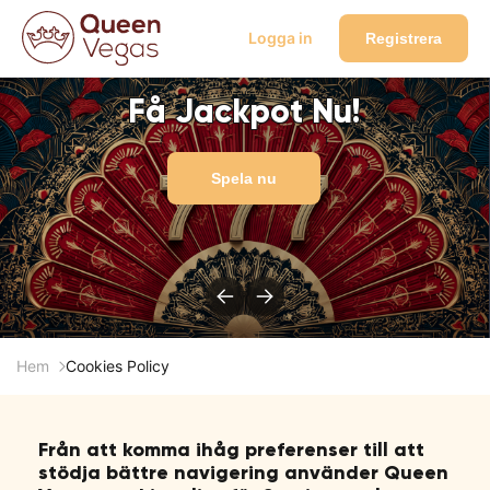
Logga in
Registrera
Få Jackpot Nu!
Spela nu
Hem
Cookies Policy
Från att komma ihåg preferenser till att
stödja bättre navigering använder Queen